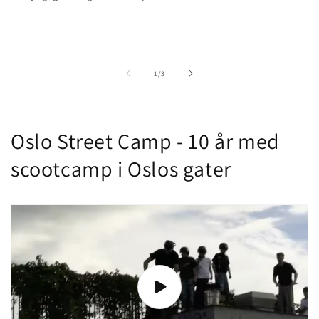
of
1
/
3
Oslo Street Camp - 10 år med
scootcamp i Oslos gater