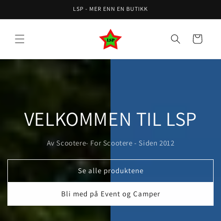
Skip to
LSP - MER ENN EN BUTIKK
content
Cart
VELKOMMEN TIL LSP
Av Scootere- For Scootere - Siden 2012
Se alle produktene
Bli med på Event og Camper