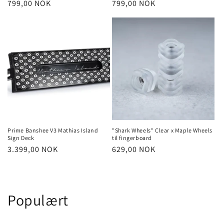
Regular
799,00 NOK
Regular
799,00 NOK
price
price
Prime Banshee V3 Mathias Island
"Shark Wheels" Clear x Maple Wheels
Sign Deck
til fingerboard
Regular
3.399,00 NOK
Regular
629,00 NOK
price
price
Populært