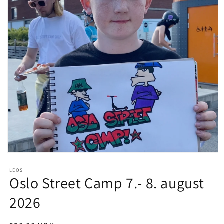
Open
media
1
LEOS
Oslo Street Camp 7.- 8. august
in
modal
2026