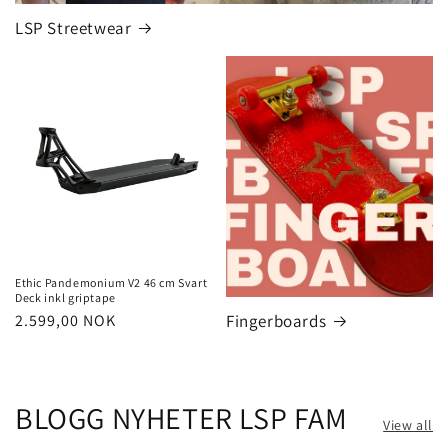
LSP Streetwear
Ethic Pandemonium V2 46 cm Svart
Deck inkl griptape
Regular
2.599,00 NOK
Fingerboards
price
BLOGG NYHETER LSP FAM
View all